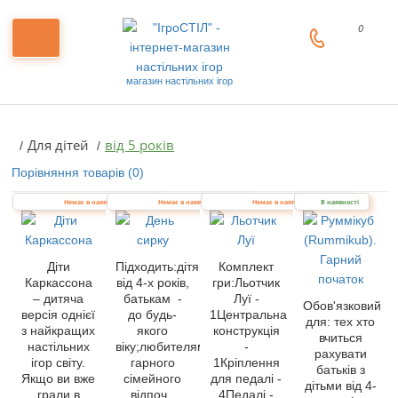
0
магазин настільних ігор
Для дітей
від 5 років
Порівняння товарів (0)
Немає в наявності
Немає в наявності
Немає в наявності
В наявності
Діти
Підходить:дітям
Комплект
Каркассона
від 4-х років,
гри:Льотчик
– дитяча
батькам -
Луї -
Обов'язковий
версія однієї
до будь-
1Центральна
для: тех хто
з найкращих
якого
конструкція
вчиться
настільних
віку;любителям
-
рахувати
ігор світу.
гарного
1Кріплення
батьків з
Якщо ви вже
сімейного
для педалі -
дітьми від 4-
грали в
відпоч..
4Педалі -