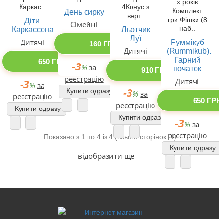
х років
Каркас..
4Конус з
Комплект
День сирку
верт..
гри:Фішки (8
Діти
Сімейні
наб..
Каркассона
Льотчик
Луї
Дитячі
Руммікуб
160 ГРН
Дитячі
(Rummikub).
Гарний
650 ГРН
-3
%
за
початок
910 ГРН
реєстрацію
Дитячі
-3
%
за
-3
Купити одразу
%
за
реєстрацію
650 ГР
реєстрацію
Купити одразу
Купити одразу
-3
%
за
реєстрацію
Показано з 1 по 4 із 4 (всього сторінок: 1)
Купити одразу
відобразити ще