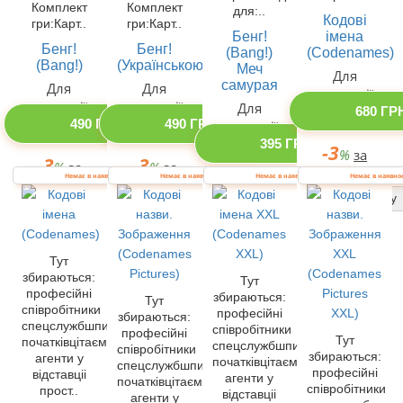
Комплект
Комплект
для:..
Кодові
гри:Карт..
гри:Карт..
Бенг!
імена
Бенг!
Бенг!
(Bang!)
(Codenames)
(Bang!)
(Українською)
Меч
Для
самурая
Для
Для
компанії
компанії
компанії
Для
680 ГР
490 ГРН
490 ГРН
компанії
395 ГРН
-3
%
за
-3
-3
%
за
%
за
реєстрацію
Немає в наявності
Немає в наявності
Немає в наявності
Немає в наявно
-3
%
за
реєстрацію
реєстрацію
Купити одразу
реєстрацію
Купити одразу
Купити одразу
Купити одразу
Тут
збираються:
Тут
професійні
збираються:
Тут
співробітники
професійні
збираються:
спецслужбшпигуни-
співробітники
професійні
Тут
початківцітаємні
спецслужбшпигуни-
співробітники
збираються:
агенти у
початківцітаємні
спецслужбшпигуни-
професійні
відставціі
агенти у
початківцітаємні
співробітники
прост..
відставціі
агенти у