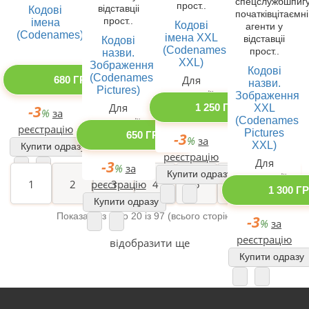
спецслужбшпиг
прост..
відставціі
Кодові
початківцітаємні
прост..
імена
Кодові
агенти у
(Codenames)
імена XXL
відставціі
Кодові
(Codenames
прост..
назви.
XXL)
Зображення
Кодові
(Codenames
Для
680 ГРН
назви.
Pictures)
компанії
Зображення
Для
1 250 ГРН
XXL
-3
%
за
(Codenames
компанії
реєстрацію
Pictures
650 ГРН
-3
%
за
XXL)
Купити одразу
реєстрацію
Для
-3
%
за
Купити одразу
компанії
1
2
реєстрацію
3
4
5
>
>|
1 300 Г
Купити одразу
Показано з 1 по 20 із 97 (всього сторінок: 5)
-3
%
за
реєстрацію
відобразити ще
Купити одразу