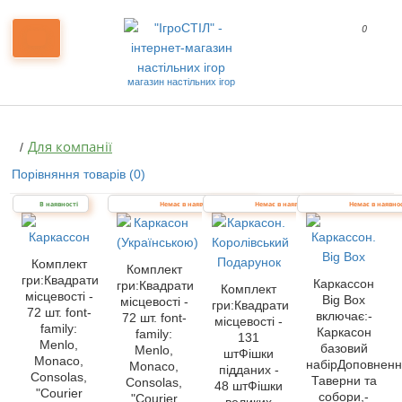
0
магазин настільних ігор
Для компанії
Порівняння товарів (0)
В наявності
Немає в наявності
Немає в наявності
Немає в наявно
Комплект
Комплект
гри:Квадрати
Каркассон
гри:Квадрати
Комплект
місцевості -
Big Box
місцевості -
гри:Квадрати
72 шт. font-
включає:-
72 шт. font-
місцевості -
family:
Каркасон
family:
131
Menlo,
базовий
Menlo,
штФішки
Monaco,
набірДоповненн
Monaco,
підданих -
Consolas,
Таверни та
Consolas,
48 штФішки
"Courier
собори,-
"Courier