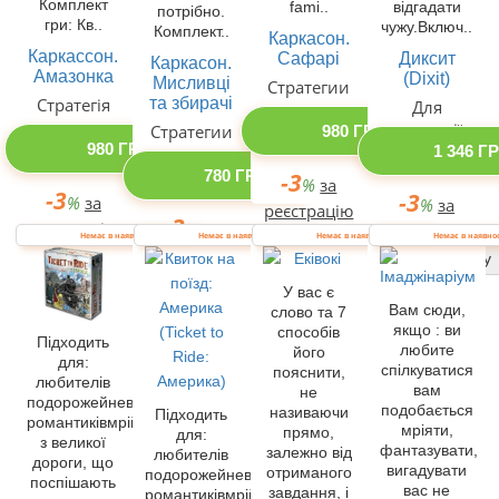
Комплект
fami..
відгадати
потрібно.
гри: Кв..
чужу.Включ..
Комплект..
Каркасон.
Каркассон.
Сафарі
Диксит
Каркасон.
Амазонка
(Dixit)
Мисливці
Стратегии
та збирачі
Стратегія
Для
компанії
Стратегии
980 ГРН
980 ГРН
1 346 Г
780 ГРН
-3
%
за
-3
-3
%
за
%
за
реєстрацію
-3
реєстрацію
%
за
реєстрацію
Купити одразу
Немає в наявності
Немає в наявності
Немає в наявності
Немає в наявно
реєстрацію
Купити одразу
Купити одразу
Купити одразу
У вас є
Вам сюди,
слово та 7
якщо : ви
способів
Підходить
любите
його
для:
спілкуватися
пояснити,
любителів
вам
не
подорожейневиправних
подобається
називаючи
Підходить
романтиківмрійників
мріяти,
прямо,
для:
з великої
фантазувати,
залежно від
любителів
дороги, що
вигадувати
отриманого
подорожейневиправних
поспішають
вас не
завдання, і
романтиківмрійників