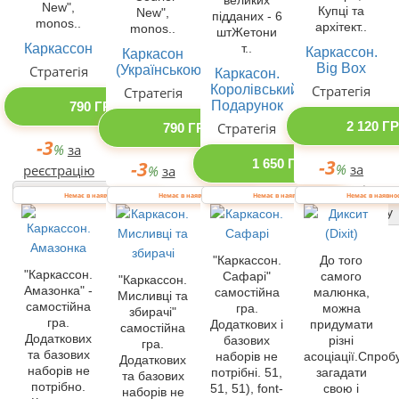
великих
New",
Купці та
New",
підданих - 6
monos..
архітект..
monos..
штЖетони
Каркассон
т..
Каркассон.
Каркасон
Big Box
(Українською)
Стратегія
Каркасон.
Королівський
Стратегія
Стратегія
Подарунок
790 ГРН
2 120 Г
Стратегія
790 ГРН
-3
%
за
-3
1 650 ГРН
-3
%
за
реєстрацію
%
за
реєстрацію
реєстрацію
Купити одразу
Немає в наявності
Немає в наявності
Немає в наявності
Немає в наявно
-3
%
за
Купити одразу
Купити одразу
реєстрацію
Купити одразу
"Каркассон.
До того
"Каркассон.
Сафарі"
самого
"Каркассон.
Амазонка" -
самостійна
малюнка,
Мисливці та
самостійна
гра.
можна
збирачі"
гра.
Додаткових і
придумати
самостійна
Додаткових
базових
різні
гра.
та базових
наборів не
асоціації.Спроб
Додаткових
наборів не
потрібні. 51,
загадати
та базових
потрібно.
51, 51), font-
свою і
наборів не