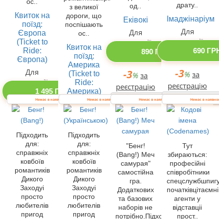
ос..
драту..
од..
з великої
Квиток на
дороги, що
Імаджінаріум
Еківокі
поїзд:
поспішають
Для
Для
Європа
ос..
компанії
(Ticket to
компанії
Квиток на
Ride:
690 ГР
890 ГРН
поїзд:
Європа)
Америка
-3
Для
-3
(Ticket to
%
за
%
за
компанії
Ride:
реєстрацію
реєстрацію
Америка)
1 495 ГРН
Купити одразу
Купити одразу
Немає в наявності
Немає в наявності
Немає в наявності
Немає в наявно
Для
-3
компанії
%
за
1 495 ГРН
реєстрацію
Підходить
Підходить
Купити одразу
-3
для:
для:
%
за
"Бенг!
Тут
справжніх
справжніх
(Bang!) Меч
збираються:
реєстрацію
ковбоїв
ковбоїв
самурая"
професійні
романтиків
романтиків
Купити одразу
самостійна
співробітники
Дикого
Дикого
гра.
спецслужбшпиг
Заходуі
Заходуі
Додаткових
початківцітаємні
просто
просто
та базових
агенти у
любителів
любителів
наборів не
відставціі
пригод
пригод
потрібно.Підходить
прост..