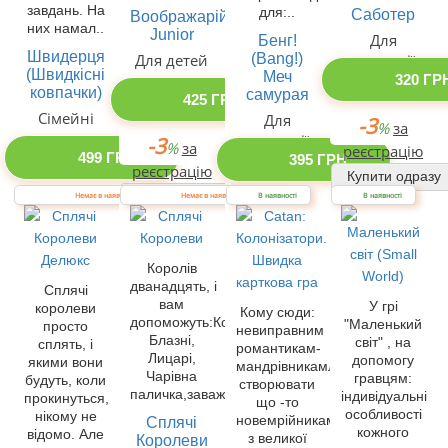
завдань. На
для:..
Саботер
Воображарій
них намал..
Junior
Для
Бенг!
Швидерця
(Bang!)
Для детей
компанії
(Швидкісні
Меч
320 ГР
ковпачки)
самурая
425 ГРН
Сімейні
Для
-3
%
за
компанії
-3
%
за
реєстрацію
499 ГРН
395 ГРН
реєстрацію
Купити одразу
Купити одразу
-3
Немає в наявності
Немає в наявності
В наявності
В наявності
-3
%
за
%
за
реєстрацію
реєстрацію
Купити одразу
Купити одразу
Королів
дванадцять, і
Сплячі
вам
У грі
королеви
Кому сюди:
допоможуть:Королі,
"Маленький
просто
невиправним
Блазні,
світ" , на
сплять, і
романтикам-
Лицарі,
допомогу
якими вони
мандрівникамлюбителям
Чарівна
гравцям:
будуть, коли
створювати
паличка,заважатимуть:Сонні..
індивідуальні
прокинуться,
що -то
особливості
нікому не
новемрійникам
Сплячі
кожного
відомо. Але
з великої
Королеви