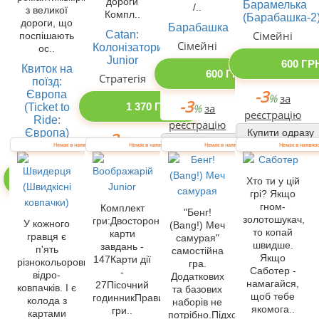
дороги
Барамелька
/..
з великої
Компл..
(Барабашка-2
дороги, що
Барабашка
Catan:
Сімейні
поспішають
Сімейні
Колонізатори
ос..
Junior
600 ГР
Квиток на
600 ГРН
Стратегія
поїзд:
-3
Європа
%
за
-3
(Ticket to
1 370 ГРН
%
за
реєстрацію
Ride:
реєстрацію
Європа)
Купити одразу
-3
%
за
Купити одразу
Немає в наявності
Немає в наявності
Немає в наявності
Немає в наявнос
Для
реєстрацію
компанії
Купити одразу
1 495 ГРН
Хто ти у цій
грі? Якщо
гном-
-3
Комплект
%
за
"Бенг!
золотошукач,
гри:Двосторонні
У кожного
(Bang!) Меч
реєстрацію
то копай
карти
гравця є
самурая"
швидше.
завдань -
Купити одразу
п'ять
самостійна
Якщо
147Карти дії
різнокольорових
гра.
Саботер -
-
відро-
Додаткових
намагайся,
27Пісочний
ковпачків. І є
та базових
щоб тебе
годинникПравила
колода з
наборів не
якомога..
гри..
картами
потрібно.Підходить