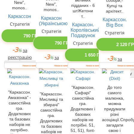
великих
собори,-
New",
New",
підданих - 6
Купці та
monos..
monos..
штЖетони
архітект..
Каркассон
т..
Каркасон
Каркассон.
(Українською)
Стратегія
Каркасон.
Big Box
Королівський
Стратегія
Стратегія
Подарунок
790 ГРН
Стратегія
790 ГРН
2 120 Г
-3
%
за
1 650 ГРН
-3
реєстрацію
-3
%
за
%
за
реєстрацію
Купити одразу
реєстрацію
Немає в наявності
Немає в наявності
Немає в наявності
Немає в наявнос
-3
%
за
Купити одразу
Купити одразу
реєстрацію
Купити одразу
"Каркассон.
До того
"Каркассон.
Сафарі"
самого
"Каркассон.
Амазонка" -
самостійна
малюнка,
Мисливці та
самостійна
гра.
можна
збирачі"
гра.
Додаткових і
придумати
самостійна
Додаткових
базових
різні
гра.
та базових
наборів не
асоціації.Спроб
Додаткових
наборів не
потрібні. 51,
загадати
та базових
потрібно.
51, 51), font-
свою і
наборів не