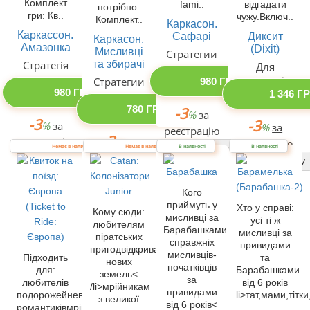
Комплект
fami..
відгадати
потрібно.
гри: Кв..
чужу.Включ..
Комплект..
Каркасон.
Каркассон.
Сафарі
Диксит
Каркасон.
Амазонка
(Dixit)
Мисливці
Стратегии
та збирачі
Стратегія
Для
компанії
Стратегии
980 ГРН
980 ГРН
1 346 Г
780 ГРН
-3
%
за
-3
-3
%
за
%
за
реєстрацію
-3
реєстрацію
%
за
реєстрацію
Купити одразу
Немає в наявності
Немає в наявності
В наявності
В наявності
реєстрацію
Купити одразу
Купити одразу
Купити одразу
Кого
приймуть у
Хто у справі:
Кому сюди:
мисливці за
усі ті ж
любителям
Барабашками:
мисливці за
піратських
справжніх
привидами
пригодвідкривачам
мисливців-
Підходить
та
нових
початківців
для:
Барабашками
земель<
за
любителів
від 6 років
/li>мрійникам
привидами
подорожейневиправних
li>тат,мами,тітки
з великої
від 6 років<
романтиківмрійників