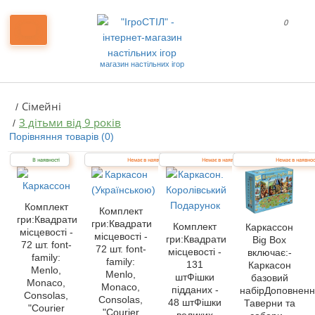
0
магазин настільних ігор
Сімейні
З дітьми від 9 років
Порівняння товарів (0)
В наявності
Немає в наявності
Немає в наявності
Немає в наявнос
Комплект
Комплект
гри:Квадрати
гри:Квадрати
Комплект
Каркассон
місцевості -
місцевості -
гри:Квадрати
Big Box
72 шт. font-
72 шт. font-
місцевості -
включає:-
family:
family:
131
Каркасон
Menlo,
Menlo,
штФішки
базовий
Monaco,
Monaco,
підданих -
набірДоповненн
Consolas,
Consolas,
48 штФішки
Таверни та
"Courier
"Courier