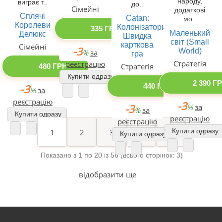
народу,
виграє т..
до..
Сімейні
додаткові
Сплячі
Catan:
мо..
Королеви
Колонізатори.
335 ГРН
Маленький
Делюкс
Швидка
світ (Small
карткова
Сімейні
-3
World)
%
за
гра
Стратегія
реєстрацію
Стратегія
480 ГРН
Купити одразу
2 390 Г
440 ГРН
-3
%
за
реєстрацію
-3
-3
%
за
%
за
Купити одразу
реєстрацію
реєстрацію
Купити одразу
1
2
3
>
>|
Купити одразу
Показано з 1 по 20 із 56 (всього сторінок: 3)
відобразити ще