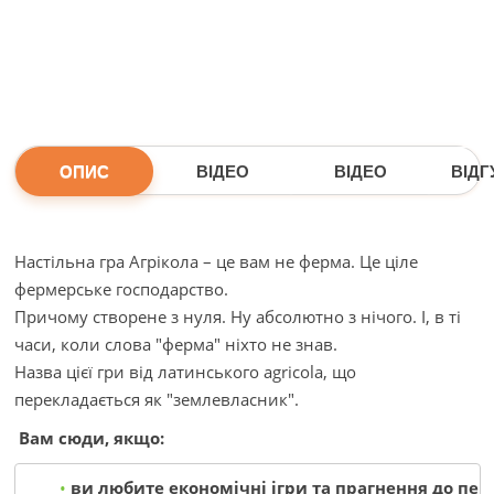
ОПИС
ВІДЕО
ВІДЕО
ВІДГУ
Настільна гра Агрікола – це вам не ферма. Це ціле
фермерське господарство.
Причому створене з нуля. Ну абсолютно з нічого. І, в ті
часи, коли слова "ферма" ніхто не знав.
Назва цієї гри від латинського agricola, що
перекладається як "землевласник".
Вам сюди, якщо
:
ви любите економічні ігри та прагнення до пер