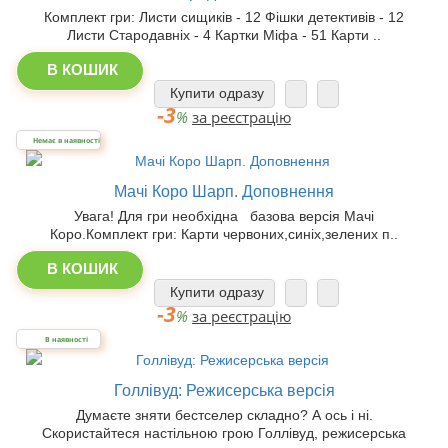
Комплект гри: Листи сищиків - 12 Фішки детективів - 12
Листи Стародавніх - 4 Картки Міфа - 51 Карти ..
В КОШИК
Купити одразу
-3
%
за реєстрацію
Немає в наявності
Мачі Коро Шарп. Доповнення
Увага! Для гри необхідна базова версія Мачі
Коро.Комплект гри: Карти червоних,синіх,зелених п..
В КОШИК
Купити одразу
-3
%
за реєстрацію
В наявності
Голлівуд: Режисерська версія
Думаєте зняти бестселер складно? А ось і ні.
Скористайтеся настільною грою Голлівуд, режисерська