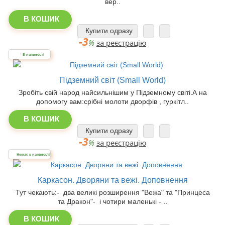
вер..
В КОШИК
Купити одразу
-3
%
за реєстрацію
В наявності
Підземний світ (Small World)
Зробіть свій народ найсильнішим у Підземному світі.А на
допомогу вам:срібні молоти дворфів , гуркітл..
В КОШИК
Купити одразу
-3
%
за реєстрацію
Немає в наявності
Каркасон. Дворяни та вежі. Доповнення
Тут чекають:- два великі розширення "Вежа" та "Принцеса
та Дракон"- і чотири маленькі - ..
В КОШИК