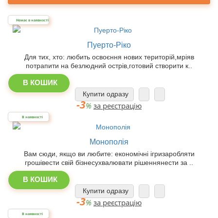
Немає в наявності
Пуерто-Ріко
Для тих, хто: любить освоєння нових територій,мріяв
потрапити на безлюдний острів,готовий створити к..
В КОШИК
Купити одразу
-3
%
за реєстрацію
В наявності
Монополія
Вам сюди, якщо ви любите: економічні ігризаробляти
грошівести свій бізнесухвалювати рішеннянести за ..
В КОШИК
Купити одразу
-3
%
за реєстрацію
В наявності