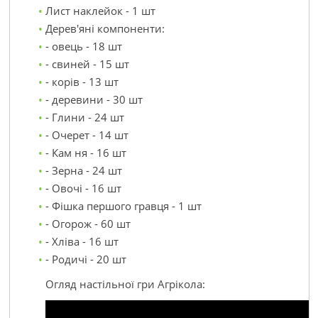
Лист наклейок - 1 шт
Дерев'яні компоненти: 
- овець - 18 шт 
- свиней - 15 шт 
- корів - 13 шт 
- деревини - 30 шт 
- Глини - 24 шт 
- Очерет - 14 шт 
- Кам ня - 16 шт 
- Зерна - 24 шт 
- Овочі - 16 шт 
- Фішка першого гравця - 1 шт 
- Огорож - 60 шт 
- Хліва - 16 шт 
- Родичі - 20 шт 
Огляд настільної гри Агрікола: