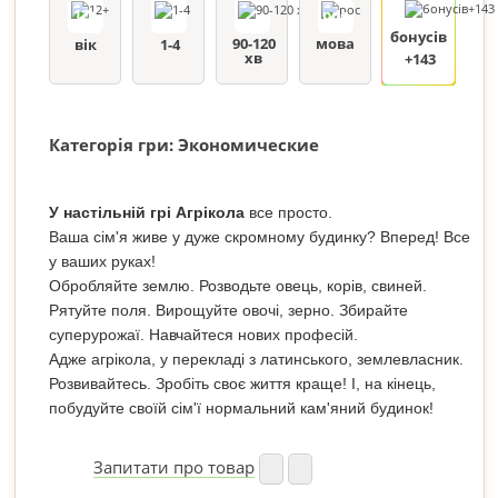
12+
рос
бонусів
90-120
мова
вік
1-4
хв
+143
Категорія гри: Экономические
У настільній грі Агрікола
все просто.
Ваша сім'я живе у дуже скромному будинку? Вперед! Все
у ваших руках!
Обробляйте землю. Розводьте овець, корів, свиней.
Рятуйте поля. Вирощуйте овочі, зерно. Збирайте
суперурожаї. Навчайтеся нових професій.
Адже агрікола, у перекладі з латинського, землевласник.
Розвивайтесь. Зробіть своє життя краще! І, на кінець,
побудуйте своїй сім'ї нормальний кам'яний будинок!
Запитати про товар