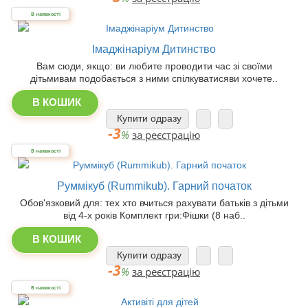
В наявності
Імаджінаріум Дитинство
Вам сюди, якщо: ви любите проводити час зі своїми
дітьмивам подобається з ними спілкуватисяви хочете..
В КОШИК
Купити одразу
-3
%
за реєстрацію
В наявності
Руммікуб (Rummikub). Гарний початок
Обов'язковий для: тех хто вчиться рахувати батьків з дітьми
від 4-х років Комплект гри:Фішки (8 наб..
В КОШИК
Купити одразу
-3
%
за реєстрацію
В наявності