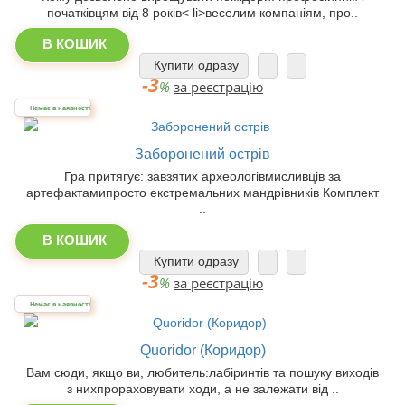
початківцям від 8 років< li>веселим компаніям, про..
В КОШИК
Купити одразу
-3
%
за реєстрацію
Немає в наявності
Заборонений острів
Гра притягує: завзятих археологівмисливців за
артефактамипросто екстремальних мандрівників Комплект
..
В КОШИК
Купити одразу
-3
%
за реєстрацію
Немає в наявності
Quoridor (Коридор)
Вам сюди, якщо ви, любитель:лабіринтів та пошуку виходів
з ниxпрораховувати ходи, а не залежати від ..