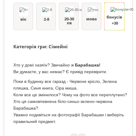
6+
рос
бонусів
20-30
мова
вік
2-8
хв
+30
Категорія гри: Сімейні
Хто у домі хазяїн? Звичайно ж
Барабашка!
Ви думаєте, у вас немає? Є привід перевірити.
Поки в будинку все гаразд - Червоне крісло, Зелена
пляшка, Синя книга, Сіра миша.
Коли все це змінилося? Чому на фото все переплутано?
Хто ця самовпевнена біло-синьо-зелено-червона
Барабашка?
Уважно подивіться на фотографії Барабашки і виберіть
правильний предмет.