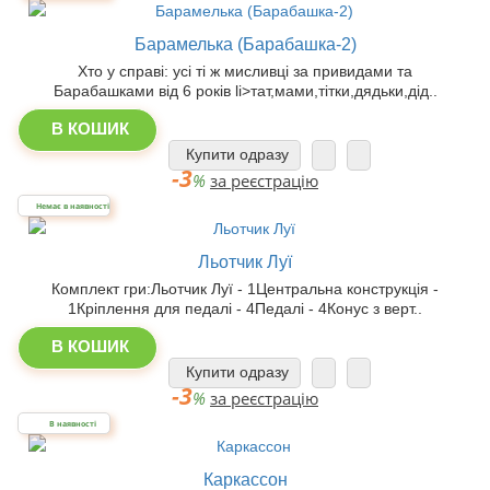
Барамелька (Барабашка-2)
Хто у справі: усі ті ж мисливці за привидами та
Барабашками від 6 років li>тат,мами,тітки,дядьки,дід..
В КОШИК
Купити одразу
-3
%
за реєстрацію
Немає в наявності
Льотчик Луї
Комплект гри:Льотчик Луї - 1Центральна конструкція -
1Кріплення для педалі - 4Педалі - 4Конус з верт..
В КОШИК
Купити одразу
-3
%
за реєстрацію
В наявності
Каркассон