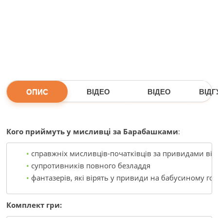
ОПИС
ВІДЕО
ВІДЕО
ВІДГУ
Кого приймуть у мисливці за Барабашками
:
справжніх мисливців-початківців за привидами від 6
супротивників повного безладдя
фантазерів, які вірять у привиди на бабусиному го
Комплект гри: