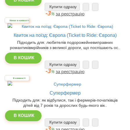
Купити одразу
-3
%
за реєстрацію
Немає в наявності
Квиток на поїзд: Європа (Ticket to Ride: Європа)
Підходить для: любителів подорожейневиправних
романтиківмрійників з великої дороги, що поспішають ос..
В КОШИК
Купити одразу
-3
%
за реєстрацію
В наявності
Суперфермер
Підходить для: як відбулися, так і фермерів-початківців
дітей від 7 років та дорослих будь-якого вік..
В КОШИК
Купити одразу
-3
%
за реєстрацію