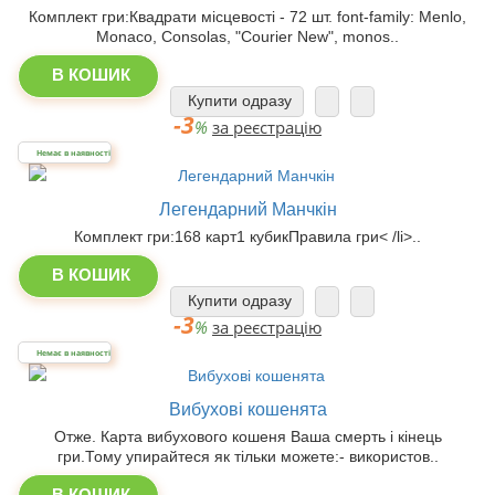
Комплект гри:Квадрати місцевості - 72 шт. font-family: Menlo,
Monaco, Consolas, "Courier New", monos..
В КОШИК
Купити одразу
-3
%
за реєстрацію
Немає в наявності
Легендарний Манчкін
Комплект гри:168 карт1 кубикПравила гри< /li>..
В КОШИК
Купити одразу
-3
%
за реєстрацію
Немає в наявності
Вибухові кошенята
Отже. Карта вибухового кошеня Ваша смерть і кінець
гри.Тому упирайтеся як тільки можете:- використов..
В КОШИК