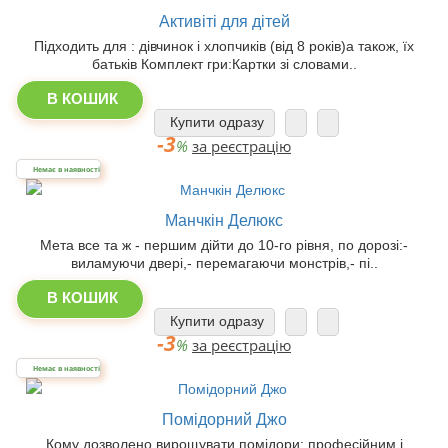
Активіті для дітей
Підходить для : дівчинок і хлопчиків (від 8 років)а також, їх
батьків Комплект гри:Картки зі словами..
В КОШИК
Купити одразу
-3
%
за реєстрацію
Немає в наявності
Манчкін Делюкс
Мета все та ж - першим дійти до 10-го рівня, по дорозі:-
виламуючи двері,- перемагаючи монстрів,- пі..
В КОШИК
Купити одразу
-3
%
за реєстрацію
Немає в наявності
Помідорний Джо
Кому дозволено вирощувати помідори: професійним і