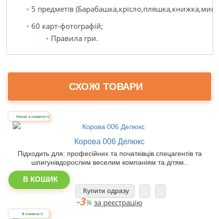
5 предметів (Барабашка,крісло,пляшка,книжка,миша
60 карт-фотографій;
Правила гри.
СХОЖІ ТОВАРИ
Немає в наявності
Корова 006 Делюкс
Підходить для: професійних та початківців спецагентів та
шпигунівдорослим веселим компаніям та дітям..
В КОШИК
Купити одразу
-3
%
за реєстрацію
В наявності