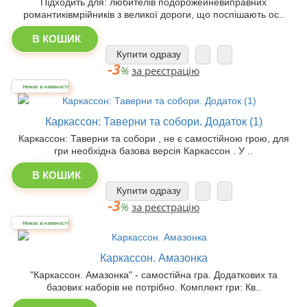
Підходить для: любителів подорожейневиправних
романтиківмрійників з великої дороги, що поспішають ос..
В КОШИК
Купити одразу
-3
%
за реєстрацію
Немає в наявності
Каркассон: Таверни та собори. Додаток (1)
Каркассон: Таверни та собори , не є самостійною грою, для
гри необхідна базова версія Каркассон . У ..
В КОШИК
Купити одразу
-3
%
за реєстрацію
Немає в наявності
Каркассон. Амазонка
"Каркассон. Амазонка" - самостійна гра. Додаткових та
базових наборів не потрібно. Комплект гри: Кв..