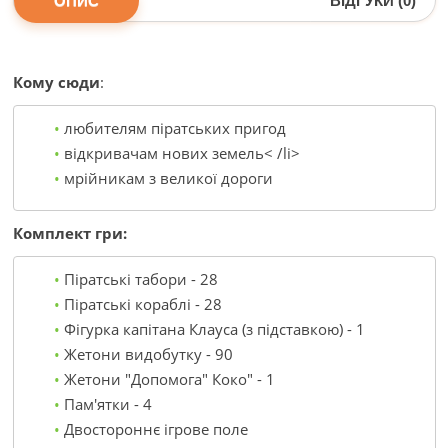
ОПИС
ВІДГУКИ (0)
Кому сюди
:
любителям піратських пригод
відкривачам нових земель< /li>
мрійникам з великої дороги
Комплект гри:
Піратські табори - 28
Піратські кораблі - 28
Фігурка капітана Клауса (з підставкою) - 1
Жетони видобутку - 90
Жетони "Допомога" Коко" - 1
Пам'ятки - 4
Двостороннє ігрове поле