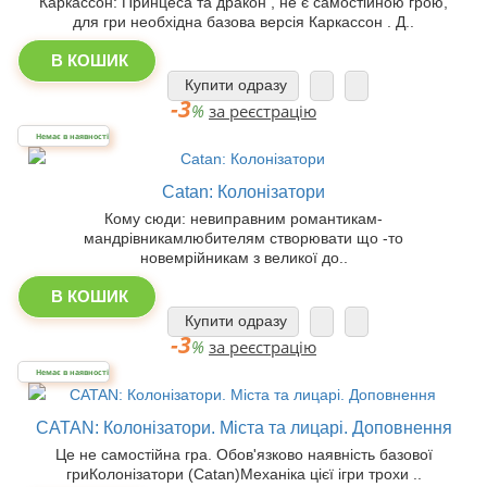
Каркассон: Принцеса та дракон , не є самостійною грою,
для гри необхідна базова версія Каркассон . Д..
В КОШИК
Купити одразу
-3
%
за реєстрацію
Немає в наявності
Catan: Колонізатори
Кому сюди: невиправним романтикам-
мандрівникамлюбителям створювати що -то
новемрійникам з великої до..
В КОШИК
Купити одразу
-3
%
за реєстрацію
Немає в наявності
CATAN: Колонізатори. Міста та лицарі. Доповнення
Це не самостійна гра. Обов'язково наявність базової
гриКолонізатори (Catan)Механіка цієї ігри трохи ..