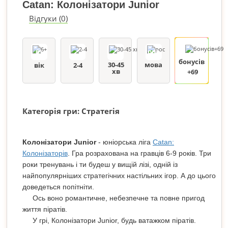
Catan: Колонізатори Junior
Відгуки (0)
6+
рос
бонусів
30-45
мова
вік
2-4
хв
+69
Категорія гри: Стратегія
Колонізатори Junior
- юніорська ліга
Catan:
Колонізаторів
. Гра розрахована на гравців 6-9 років. Три
роки тренувань і ти будеш у вищій лізі, одній із
найпопулярніших стратегічних настільних ігор. А до цього
доведеться попітніти.
Ось воно романтичне, небезпечне та повне пригод
життя піратів.
У грі, Колонізатори Junior, будь ватажком піратів.