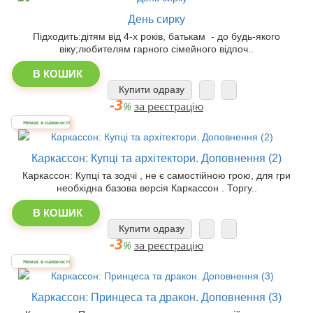
День сирку
Підходить:дітям від 4-х років, батькам - до будь-якого
віку;любителям гарного сімейного відпоч..
В КОШИК
Купити одразу
-3
%
за реєстрацію
Немає в наявності
Каркассон: Купці та архітектори. Доповнення (2)
Каркассон: Купці та зодчі , не є самостійною грою, для гри
необхідна базова версія Каркассон . Торгу..
В КОШИК
Купити одразу
-3
%
за реєстрацію
Немає в наявності
Каркассон: Принцеса та дракон. Доповнення (3)