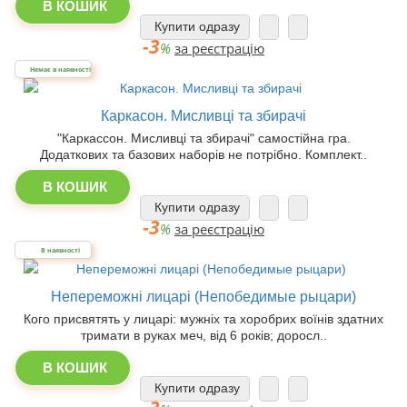
В КОШИК
Купити одразу
-3
%
за реєстрацію
Немає в наявності
Каркасон. Мисливці та збирачі
"Каркассон. Мисливці та збирачі" самостійна гра.
Додаткових та базових наборів не потрібно. Комплект..
В КОШИК
Купити одразу
-3
%
за реєстрацію
В наявності
Непереможні лицарі (Непобедимые рыцари)
Кого присвятять у лицарі: мужніх та хоробрих воїнів здатних
тримати в руках меч, від 6 років; доросл..
В КОШИК
Купити одразу