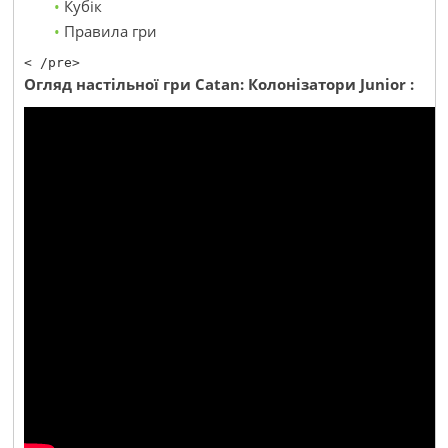
Кубік
Правила гри
< /pre>
Огляд настільної гри Catan: Колонізатори Junior :