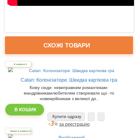
СХОЖІ ТОВАРИ
В наявності
Catan: Колонізатори. Швидка карткова гра
Кому сюди: невиправним романтикам-
мандрівникамлюбителям створювати що -то
новемрійникам з великої до..
В КОШИК
Купити одразу
-3
%
за реєстрацію
Немає в наявності