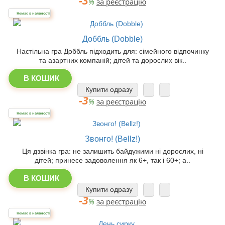
-3
%
за реєстрацію
Немає в наявності
Доббль (Dobble)
Настільна гра Доббль підходить для: сімейного відпочинку
та азартних компаній; дітей та дорослих вік..
В КОШИК
Купити одразу
-3
%
за реєстрацію
Немає в наявності
Звонго! (Bellz!)
Ця дзвінка гра: не залишить байдужими ні дорослих, ні
дітей; принесе задоволення як 6+, так і 60+; а..
В КОШИК
Купити одразу
-3
%
за реєстрацію
Немає в наявності