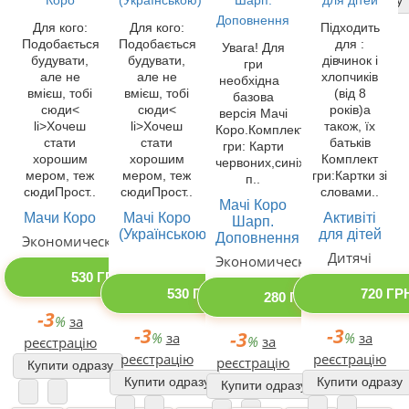
Для кого:
Для кого:
Підходить
Подобається
Подобається
для :
Увага! Для
будувати,
будувати,
дівчинок і
гри
але не
але не
хлопчиків
необхідна
вмієш, тобі
вмієш, тобі
(від 8
базова
сюди<
сюди<
років)а
версія Мачі
li>Хочеш
li>Хочеш
також, їх
Коро.Комплект
стати
стати
батьків
гри: Карти
хорошим
хорошим
Комплект
червоних,синіх,зелених
мером, теж
мером, теж
гри:Картки зі
п..
сюдиПрост..
сюдиПрост..
словами..
Мачі Коро
Мачи Коро
Мачі Коро
Активіті
Шарп.
(Українською)
для дітей
Доповнення
Экономические
Дитячі
Экономические
530 ГРН
530 ГРН
720 ГР
280 ГРН
-3
%
за
-3
-3
-3
%
за
%
за
%
за
реєстрацію
реєстрацію
реєстрацію
реєстрацію
Купити одразу
Купити одразу
Купити одразу
Купити одразу