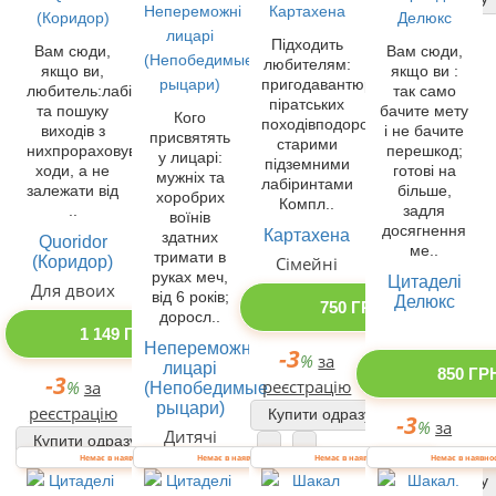
Підходить
Вам сюди,
Вам сюди,
любителям:
якщо ви,
якщо ви :
пригодавантюрних
любитель:лабіринтів
так само
піратських
та пошуку
бачите мету
Кого
походівподорож
виходів з
і не бачите
присвятять
старими
ниxпрораховувати
перешкод;
у лицарі:
підземними
ходи, а не
готові на
мужніх та
лабіринтами
залежати від
більше,
хоробрих
Компл..
..
задля
воїнів
досягнення
Картахена
здатних
Quoridor
ме..
тримати в
(Коридор)
Сімейні
руках меч,
Цитаделі
Для двоих
від 6 років;
Делюкс
750 ГРН
доросл..
1 149 ГРН
Непереможні
-3
%
за
лицарі
850 ГР
-3
реєстрацію
%
за
(Непобедимые
рыцари)
реєстрацію
Купити одразу
-3
%
за
Дитячі
Купити одразу
реєстрацію
Немає в наявності
Немає в наявності
Немає в наявності
Немає в наявно
180 ГРН
Купити одразу