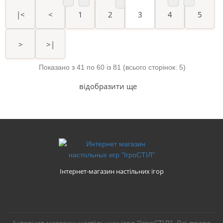
|<
<
1
2
3
4
5
>
>|
Показано з 41 по 60 із 81 (всього сторінок: 5)
відобразити ще
Інтернет-магазин настільних ігор