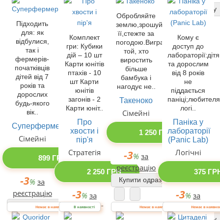
реєстрацію
Купити одразу
Обробляйте
Купити одразу
Підходить
землю,зрошуйте
для: як
її,стежте за
Комплект
Кому є
відбулися,
погодою.Виграє
гри: Кубики
доступ до
так і
той, хто
дій – 10 шт
лабораторії:діт
фермерів-
виростить
Карти юнітів
та дорослим
початківців
більше
птахів - 10
від 8 років
дітей від 7
бамбука і
шт Карти
не
років та
нагодує не..
юнітів
піддається
дорослих
загонів - 2
паніці;любител
Такеноко
будь-якого
Карти юніт..
логі..
вік..
Сімейні
Про
Паніка у
Суперфермер
хвости і
лабораторії
1 250 ГРН
Сімейні
пір'я
(Panic Lab)
Стратегія
Логічні
-3
%
за
899 ГРН
реєстрацію
2 250 ГРН
375 ГР
-3
Купити одразу
%
за
-3
-3
реєстрацію
%
за
%
за
Купити одразу
реєстрацію
реєстрацію
Немає в наявності
В наявності
Немає в наявності
Немає в наявно
Купити одразу
Купити одразу