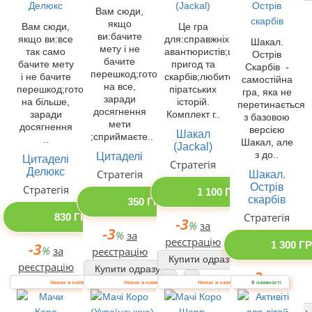
Вам сюди,
-3
%
за
якщо
Вам сюди,
Це гра
ви:бачите
реєстрацію
якщо ви:все
для:справжніх
Шакал.
мету і не
так само
авантюристів;шукачів
Острів
Купити одразу
бачите
бачите мету
пригод та
Скарбів -
перешкод;готові
і не бачите
скарбів;любителів
самостійна
на все,
перешкод;готові
піратських
гра, яка не
заради
на більше,
історій.
перетинається
досягнення
заради
Комплект г..
з базовою
мети
досягнення
версією
Шакал
;сприймаєте..
..
Шакал, але
(Jackal)
з до..
Цитаделі
Цитаделі
Стратегія
Делюкс
Стратегія
Шакал.
Острів
Стратегія
1 100 ГРН
скарбів
350 ГРН
Стратегія
830 ГРН
-3
%
за
-3
%
за
реєстрацію
1 300 Г
-3
%
за
реєстрацію
Купити одразу
реєстрацію
Купити одразу
-3
%
за
Купити одразу
Немає в наявності
Немає в наявності
Немає в наявності
В наявності
реєстрацію
Купити одразу