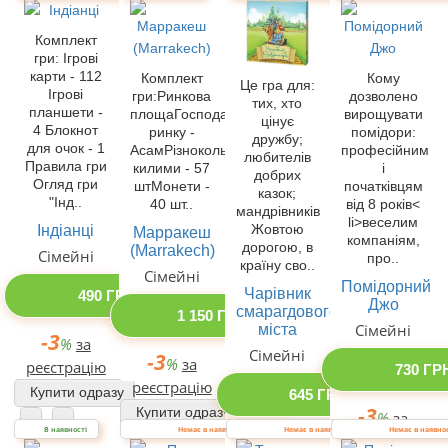
Комплект
гри: Ігрові
карти - 112
Комплект
Кому
Це гра для:
Ігрові
гри:Ринкова
дозволено
тих, хто
планшети -
площаГосподар
вирощувати
цінує
4 Блокнот
ринку -
помідори:
дружбу;
для очок - 1
АсамРізнокольорові
професійним
любителів
Правила гри
килими - 57
і
добрих
Огляд гри
штМонети -
початківцям
казок;
"Інд..
40 шт..
від 8 років<
мандрівників
li>веселим
Індіанці
Жовтою
Марракеш
компаніям,
дорогою, в
(Marrakech)
Сімейні
про..
країну сво..
Сімейні
Помідорний
Чарівник
490 ГРН
Джо
смарагдового
1 150 ГРН
міста
Сімейні
-3
%
за
Сімейні
-3
%
за
реєстрацію
730 ГР
реєстрацію
Купити одразу
645 ГРН
-3
Купити одразу
%
за
В наявності
Немає в наявності
Немає в наявності
Немає в наявно
-3
реєстрацію
%
за