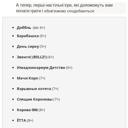
А тепер, перші настільні ігри, які допоможуть вам 
почати грати і 
обов'язково сподобаються:
Доббль
  (вік 6+)
Барабашка
 (6+)
День сирку
 (5+)
Звонго!
(BELLZ!)
 (6+)
Имаджинариум Детство
 (6+)
Мачи Коро
 (7+)
Взрывные котята
 (7+)
Спящие Королевы
 (7+)
Корова 006 
(8+)
ЁТТА
 (8+)