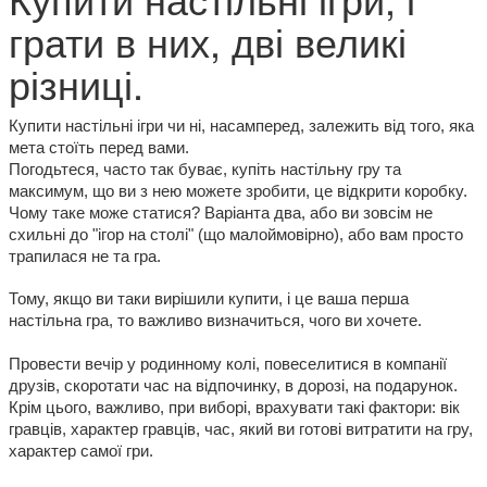
грати в них, дві великі
різниці.
Купити настільні ігри чи ні, насамперед, залежить від того, яка 
мета стоїть перед вами.
Погодьтеся, часто так буває, купіть 
настільну гру 
та 
максимум, що ви з нею можете зробити, це відкрити коробку. 
Чому таке може статися? 
Варіанта два, або ви зовсім не 
схильні до "ігор на столі" (що малоймовірно), або вам просто 
трапилася не та гра.
Тому, якщо ви таки вирішили купити, і це ваша перша 
настільна гра, то важливо визначиться, чого ви хочете. 
Провести вечір у родинному колі, повеселитися в компанії 
друзів, скоротати час на відпочинку, в дорозі, на подарунок. 
Крім цього, важливо, при виборі, врахувати такі фактори: вік 
гравців, характер гравців, час, який ви готові витратити на гру, 
характер самої гри.