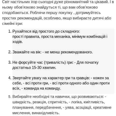
Світ настільних ігор сьогодні дуже різноманітний та цікавий. 
І в 
ньому обов'язково знайдуться ті, що вам обов'язково 
сподобаються. 
Роблячи 
першу покупку 
, дотримуйтесь 
простих рекомендацій, особливо, якщо вибираєте дитячі або 
сімейні ігри:
Рухайтеся від простого до складного: 
прості правила, 
проста механіка, 
мінімум комбінацій і 
ходів.
Зважайте на вік: 
- не менш рекомендованого.
Не форсуйте час (тривалість) гри: 
- Для початку 
достатньо 15-30 хвилин.
Звертайте увагу на характер гри та гравців: 
- кожен за 
себе, 
- всі проти гри, 
- всі проти одного або один проти 
всіх, 
- команда на команду.
Вибирайте необхідні та навички, що розвиваються: 
- 
швидкість, реакція, спритність, 
- логіка, кмітливість, 
планування, передбачення, 
- уява, асоціації, креативне 
мислення, винахідливість.