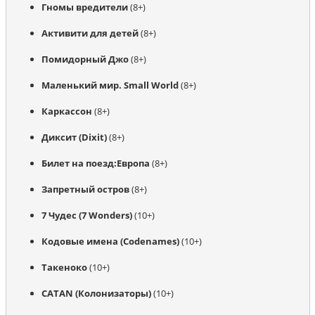
Гномы вредители
 (8+)
Активити для детей
 (8+)
Помидорный Джо
 (8+)
Маленький мир. Small World
 (8+)
Каркассон
 (8+)
Диксит (Dixit)
 (8+)
Билет на поезд:Европа
 (8+)
Запретный остров
 (8+)
7 Чудес (7 Wonders)
 (10+)
Кодовые имена (Codenames)
 (10+)
Такеноко
 (10+)
CATAN (Колонизаторы)
 (10+)