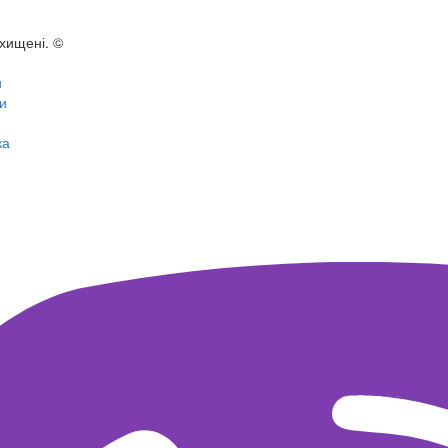
ахищені. ©
и
и
ка