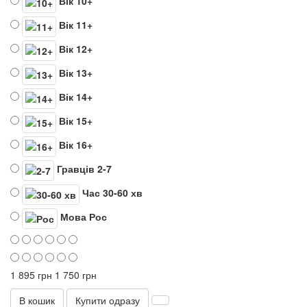
Вік
10+
Вік
11+
Вік
12+
Вік
13+
Вік
14+
Вік
15+
Вік
16+
Гравців
2-7
Час
30-60 хв
Мова
Рос
1 895 грн
1 750 грн
В кошик
Купити одразу