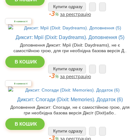
Купити одразу
-3
%
за реєстрацію
В наявності
Диксит: Мрії (Dixit: Daydreams). Доповнення (5)
Доповнення Диксит: Мрії (Dixit: Daydreams), не є
самостійною грою, для гри необхідна базова версія Д..
В КОШИК
Купити одразу
-3
%
за реєстрацію
В наявності
Диксит: Спогади (Dixit: Memories). Додаток (6)
Доповнення Диксит: Спогади, не є самостійною грою, для
гри необхідна базова версія Діксіт (Dixit)або..
В КОШИК
Купити одразу
-3
%
за реєстрацію