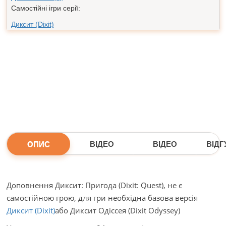
Самостійні ігри серії:
Диксит (Dixit)
ОПИС
ВІДЕО
ВІДЕО
ВІДГУ
Доповнення Диксит: Пригода (Dixit: Quest), не є
самостійною грою, для гри необхідна базова версія
Диксит (Dixit)
або Диксит Одіссея (Dixit Odyssey)