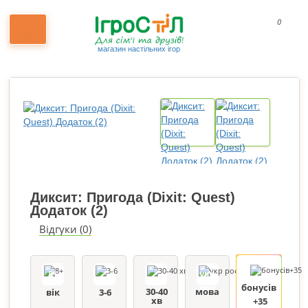
0
магазин настільних ігор
Диксит: Пригода (Dixit: Quest)
Додаток (2)
Відгуки (0)
8+
укр
рос
бонусів
30-40
мова
вік
3-6
хв
+35