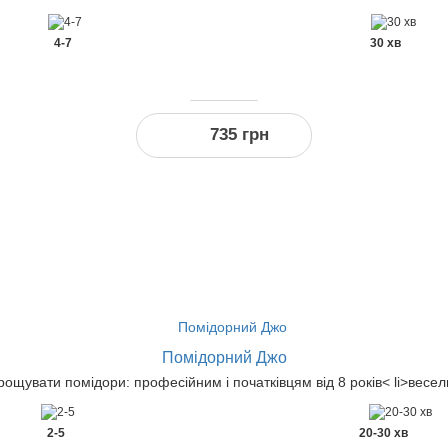
4-7
30 хв
735 грн
-3
%
за реєстрацію
Помідорний Джо
ощувати помідори: професійним і початківцям від 8 років< li>весел
2-5
20-30 хв