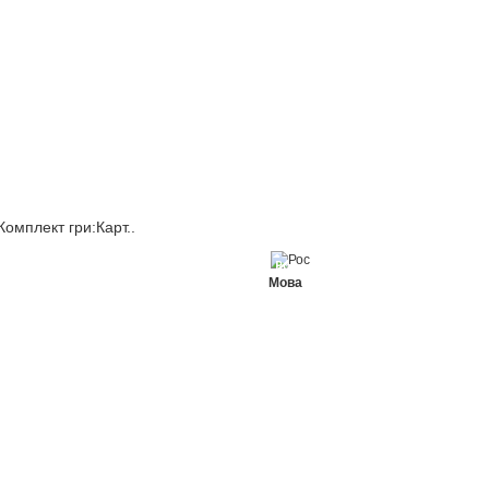
Комплект гри:Карт..
Рос
Мова