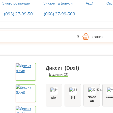
З чого розпочати
Знижки та Бонуси
Акції
Опл
(093) 27-99-501
(066) 27-99-503
0
кошик
Диксит (Dixit)
Відгуки (0)
8+
ук
30-40
мов
вік
3-8
хв