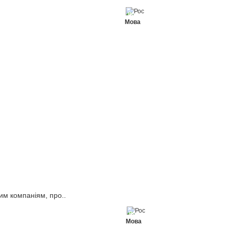
Рос
Мова
им компаніям, про..
Рос
Мова