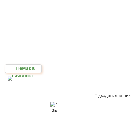
Немає в
наявності
Підходить для: тих
7+
Вік