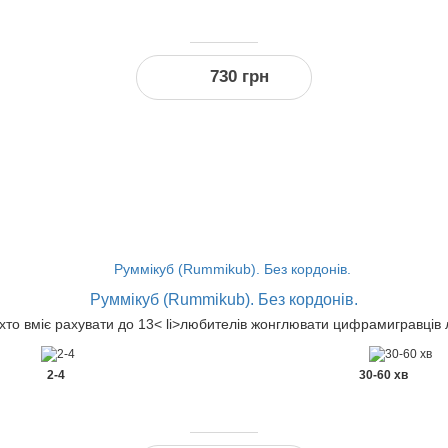
730 грн
-3
%
за реєстрацію
Руммікуб (Rummikub). Без кордонів.
 хто вміє рахувати до 13< li>любителів жонглювати цифрамигравців 
2-4
30-60 хв