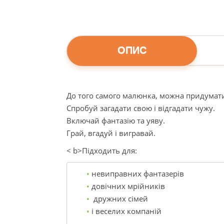
ОПИС
До того самого малюнка, можна придумати р
Спробуй загадати свою і відгадати чужу.
Включай фантазію та уяву.
Грай, вгадуй і вигравай.
< b>Підходить для:
невиправних фантазерів
довічних мрійників
 дружних сімей
і веселих компаній