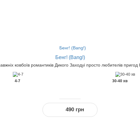
-3
%
за реєстрацію
Бенг! (Bang!)
авжніх ковбоїв романтиків Дикого Заходуі просто любителів пригод 
4-7
30-40 хв
490 грн