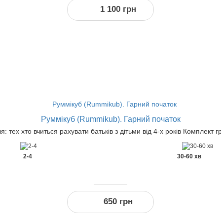
1 100 грн
-3
%
за реєстрацію
Руммікуб (Rummikub). Гарний початок
: тех хто вчиться рахувати батьків з дітьми від 4-х років Комплект г
2-4
30-60 хв
650 грн