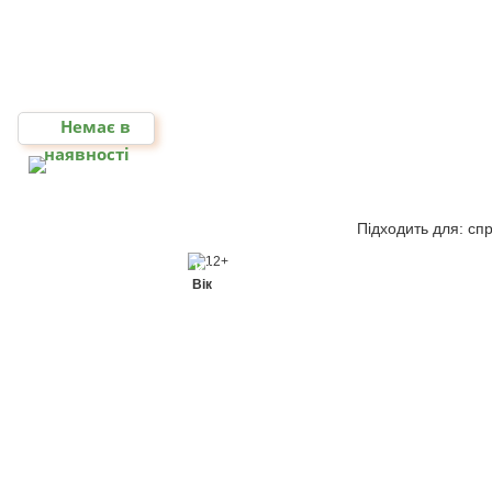
Немає в
наявності
Підходить для: спр
12+
Вік