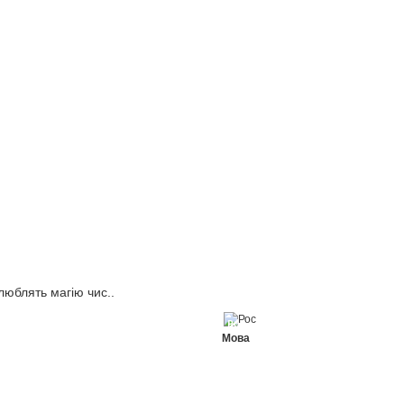
люблять магію чис..
Рос
Мова