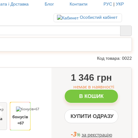
ата і Доставка
Блог
Контакти
РУС
|
УКР
Особистий кабінет
Код товара:
0022
1 346 грн
немає в наявності
В КОШИК
р
КУПИТИ ОДРАЗУ
бонусів
а
+67
-3
%
за реєстрацію