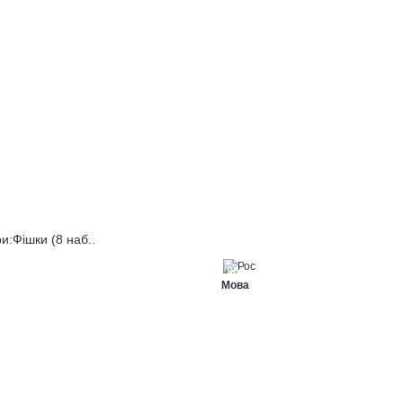
ри:Фішки (8 наб..
Рос
Мова