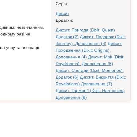
Серія:
Диксит
Додатки:
дивним, незвичайним,
Диксит: Пригода (Dixit: Quest)
одному разі не
Додаток (2)
Диксит: Подорож (Dixit:
Journey). Доповнення (3)
Диксит:
на уяву та асоціації.
Походження (Dixit: Origins).
Доповнення (4)
Диксит: Мрії (Dixit:
Daydreams). Доповнення (5)
Диксит: Спогади (Dixit: Memories).
Додаток (6)
Диксит: Викриття (Dixit:
Revelations) Доповнення (7)
Диксит: Гармонії (Dixit: Harmonies)
Доповнення (8)