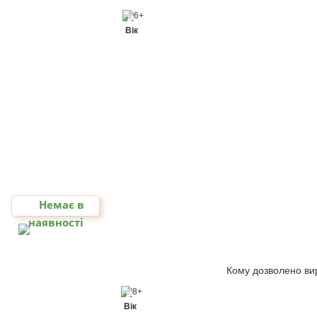
6+
Вік
Немає в
наявності
Кому дозволено вир
8+
Вік